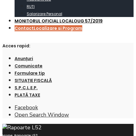
RUTI
Salarizare Personal
MONITORUL OFICIAL LOCAL
OUG 57/2019
Contact
Localizare si Program
Acces rapid:
Anunțuri
Comunicate
Formulare tip
SITUAȚIE FISCALĂ
S.P.C.L.E.P.
PLATĂ TAXE
Facebook
Open Search Window
Home
Rapoarte L52