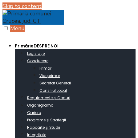
Skip to content
Menu
Primărie
DESPRE NOI
Legislație
Conducere
Primar
Viceprimar
Secretar General
Consiliul Local
Regulamente și Coduri
Organigrama
Cariera
Programe și Strategii
Rapoarte și Studii
Integritate