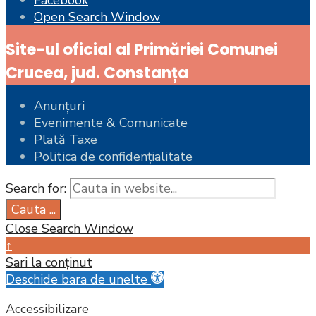
Open Search Window
Site-ul oficial al Primăriei Comunei
Crucea, jud. Constanța
Anunțuri
Evenimente & Comunicate
Plată Taxe
Politica de confidențialitate
Search for:
Cauta ...
Close Search Window
↑
Sari la conținut
Deschide bara de unelte
Accessibilizare