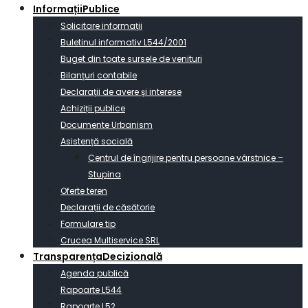
Informații
Publice
Solicitare informații
Buletinul informativ L544/2001
Buget din toate sursele de venituri
Bilanțuri contabile
Declarații de avere și interese
Achiziții publice
Documente Urbanism
Asistență socială
Centrul de îngrijire pentru persoane vârstnice –
Stupina
Oferte teren
Declarații de căsătorie
Formulare tip
Crucea Multiservice SRL
Transparența
Decizională
Agenda publică
Rapoarte L544
Rapoarte L52